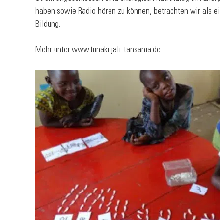
haben sowie Radio hören zu können, betrachten wir als e
Bildung.
Mehr unter:
www.tunakujali-tansania.de